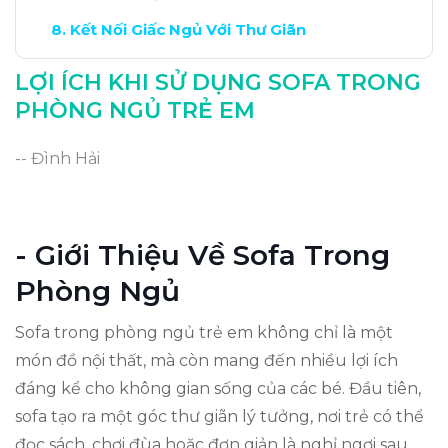
Kết Nối Giấc Ngủ Với Thư Giãn
Kết Luận: Lợi Ích Sofa Cho Trẻ Em
LỢI ÍCH KHI SỬ DỤNG SOFA TRONG
PHÒNG NGỦ TRẺ EM
-- Đình Hải
- Giới Thiệu Về Sofa Trong
Phòng Ngủ
Sofa trong phòng ngủ trẻ em không chỉ là một
món đồ nội thất, mà còn mang đến nhiều lợi ích
đáng kể cho không gian sống của các bé. Đầu tiên,
sofa tạo ra một góc thư giãn lý tưởng, nơi trẻ có thể
đọc sách, chơi đùa hoặc đơn giản là nghỉ ngơi sau