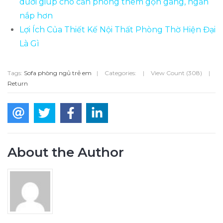
dưới giúp cho căn phòng thêm gọn gàng, ngăn
nắp hơn
Lợi Ích Của Thiết Kế Nội Thất Phòng Thờ Hiện Đại
Là Gì
Tags:
Sofa phòng ngủ trẻ em
|
Categories:
|
View Count (308)
|
Return
About the Author