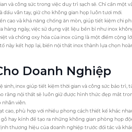
an và công sức trong việc duy trì sạch sẽ. Chỉ cần một v
à dấu vân tay, giữ cho không gian họp luôn tươi mới.
ộ bền cao và khả năng chống ăn mòn, giúp tiết kiệm chi ph
ra hàng ngày, việc sử dụng vật liệu bền bỉ như inox khô
hiệt và chống oxy hóa của inox cũng là một điểm cộng l
 này kết hợp lại, biến nội thất inox thành lựa chọn hoà
 Cho Doanh Nghiệp
inh, inox giúp tiết kiệm thời gian và công sức bảo trì, 
o rằng nội thất sẽ luôn giữ được hình thức đẹp mắt trong
o nhân viên.
hoạt cao, phù hợp với nhiều phong cách thiết kế khác n
hư gỗ hay kính để tạo ra những không gian phòng họp độc
ịnh thương hiệu của doanh nghiệp trước đối tác và khá