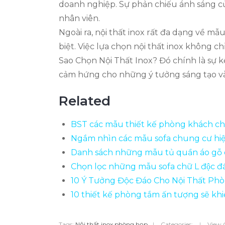
doanh nghiệp. Sự phản chiếu ánh sáng củ
nhân viên.
Ngoài ra, nội thất inox rất đa dạng về 
biệt. Việc lựa chọn nội thất inox không c
Sao Chọn Nội Thất Inox? Đó chính là sự 
cảm hứng cho những ý tưởng sáng tạo và
Related
BST các mẫu thiết kế phòng khách c
Ngắm nhìn các mẫu sofa chung cư hiệ
Danh sách những mẫu tủ quần áo gỗ
Chọn lọc những mẫu sofa chữ L độc đá
10 Ý Tưởng Độc Đáo Cho Nội Thất Ph
10 thiết kế phòng tắm ấn tượng sẽ khi
Tags:
Nội thất inox phòng họp
|
Categories:
|
View 