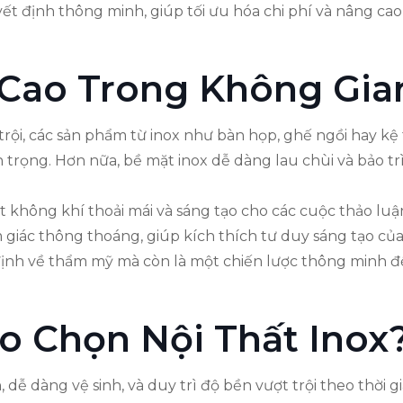
uyết định thông minh, giúp tối ưu hóa chi phí và nâng c
Cao Trong Không Gia
 trội, các sản phẩm từ inox như bàn họp, ghế ngồi hay kệ
ọng. Hơn nữa, bề mặt inox dễ dàng lau chùi và bảo trì,
ột không khí thoải mái và sáng tạo cho các cuộc thảo lu
giác thông thoáng, giúp kích thích tư duy sáng tạo của 
ịnh về thẩm mỹ mà còn là một chiến lược thông minh để
ao Chọn Nội Thất Inox
ễ dàng vệ sinh, và duy trì độ bền vượt trội theo thời gia