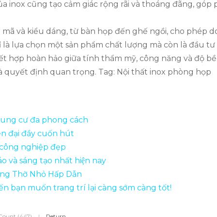
a inox cũng tạo cảm giác rộng rãi và thoáng đãng, góp 
mẫu mã và kiểu dáng, từ bàn họp đến ghế ngồi, cho phép 
hỉ là lựa chọn một sản phẩm chất lượng mà còn là đầu tư
kết hợp hoàn hảo giữa tính thẩm mỹ, công năng và độ bề
 quyết định quan trọng. Tag: Nội thất inox phòng họp
hung cư đa phong cách
n đại đầy cuốn hút
 công nghiệp đẹp
o và sáng tạo nhất hiện nay
òng Thờ Nhỏ Hấp Dẫn
ến bạn muốn trang trí lại càng sớm càng tốt!
Count (447)
|
Return