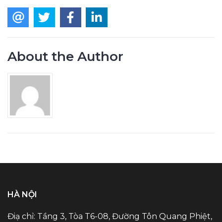
About the Author
HÀ NỘI
Điạ chỉ: Tầng 3, Tòa T6-08, Đường Tôn Quang Phiệt,