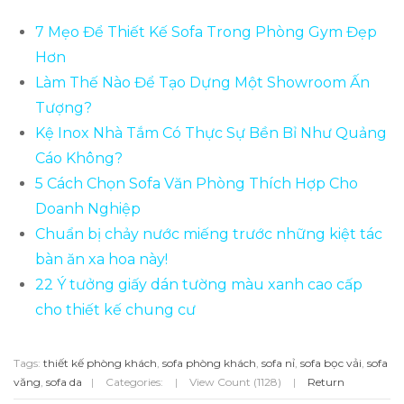
7 Mẹo Để Thiết Kế Sofa Trong Phòng Gym Đẹp
Hơn
Làm Thế Nào Để Tạo Dựng Một Showroom Ấn
Tượng?
Kệ Inox Nhà Tắm Có Thực Sự Bền Bỉ Như Quảng
Cáo Không?
5 Cách Chọn Sofa Văn Phòng Thích Hợp Cho
Doanh Nghiệp
Chuẩn bị chảy nước miếng trước những kiệt tác
bàn ăn xa hoa này!
22 Ý tưởng giấy dán tường màu xanh cao cấp
cho thiết kế chung cư
Tags:
thiết kế phòng khách
,
sofa phòng khách
,
sofa nỉ
,
sofa bọc vải
,
sofa
văng
,
sofa da
|
Categories:
|
View Count (1128)
|
Return