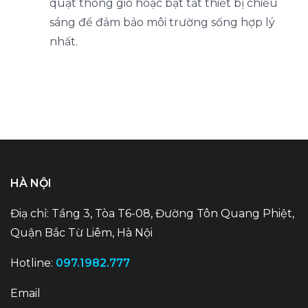
quạt thông gió hoặc bật tắt thiết bị chiếu
sáng để đảm bảo môi trường sống hợp lý
nhất.
HÀ NỘI
Điạ chỉ: Tầng 3, Tòa T6-08, Đường Tôn Quang Phiệt,
Quận Bắc Từ Liêm, Hà Nội
Hotline:
097.1982.777
Email